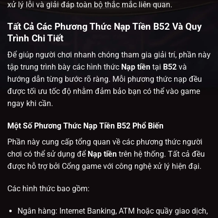
xử lý lỗi và giải đáp toàn bộ thắc mắc liên quan.
Tất Cả Các Phương Thức Nạp Tiền B52 Và Quy
Trình Chi Tiết
Để giúp người chơi nhanh chóng tham gia giải trí, phần này
tập trung trình bày các hình thức
Nạp tiền
tại
B52
và
hướng dẫn từng bước rõ ràng. Mỗi phương thức nạp đều
được tối ưu tốc độ nhằm đảm bảo bạn có thể vào game
ngay khi cần.
Một Số Phương Thức Nạp Tiền B52 Phổ Biến
Phần này cung cấp tổng quan về các phương thức người
chơi có thể sử dụng để
Nạp tiền
trên hệ thống. Tất cả đều
được hỗ trợ bởi Cổng game với công nghệ xử lý hiện đại.
Các hình thức bao gồm:
Ngân hàng: Internet Banking, ATM hoặc quầy giao dịch,