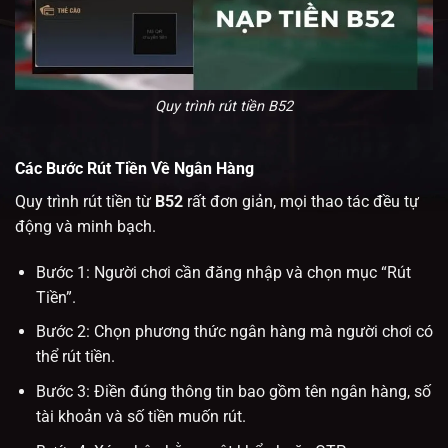
Quy trình rút tiền B52
Các Bước Rút Tiền Về Ngân Hàng
Quy trình rút tiền từ
B52
rất đơn giản, mọi thao tác đều tự
động và minh bạch.
Bước 1: Người chơi cần đăng nhập và chọn mục “Rút
Tiền”.
Bước 2: Chọn phương thức ngân hàng mà người chơi có
thể rút tiền.
Bước 3: Điền đúng thông tin bao gồm tên ngân hàng, số
tài khoản và số tiền muốn rút.