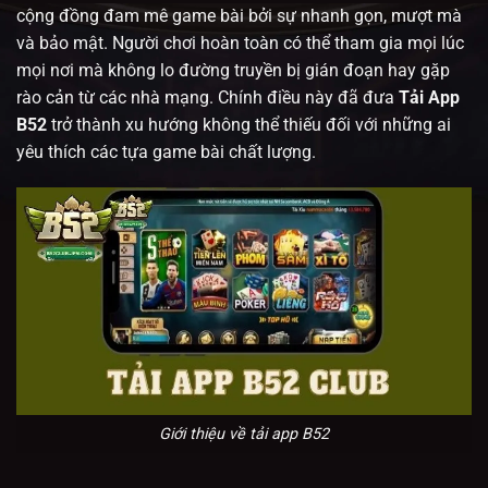
cộng đồng đam mê game bài bởi sự nhanh gọn, mượt mà
và bảo mật. Người chơi hoàn toàn có thể tham gia mọi lúc
mọi nơi mà không lo đường truyền bị gián đoạn hay gặp
rào cản từ các nhà mạng. Chính điều này đã đưa
Tải App
B52
trở thành xu hướng không thể thiếu đối với những ai
yêu thích các tựa game bài chất lượng.
Giới thiệu về tải app B52