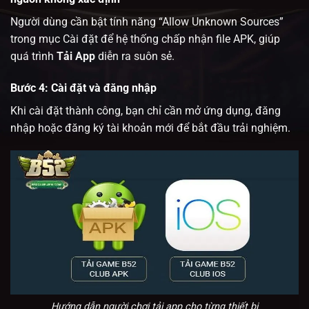
Người dùng cần bật tính năng “Allow Unknown Sources”
trong mục Cài đặt để hệ thống chấp nhận file APK, giúp
quá trình
Tải App
diễn ra suôn sẻ.
Bước 4: Cài đặt và đăng nhập
Khi cài đặt thành công, bạn chỉ cần mở ứng dụng, đăng
nhập hoặc đăng ký tài khoản mới để bắt đầu trải nghiệm.
Hướng dẫn người chơi tải app cho từng thiết bị