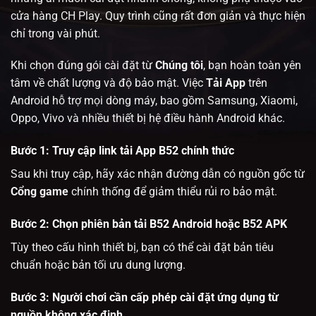
cửa hàng CH Play. Quy trình cũng rất đơn giản và thực hiện
chỉ trong vài phút.
Khi chọn đúng gói cài đặt từ
Chúng tôi
, bạn hoàn toàn yên
tâm về chất lượng và độ bảo mật. Việc
Tải App
trên
Android hỗ trợ mọi dòng máy, bao gồm Samsung, Xiaomi,
Oppo, Vivo và nhiều thiết bị hệ điều hành Android khác.
Bước 1: Truy cập link tải App B52 chính thức
Sau khi truy cập, hãy xác nhận đường dẫn có nguồn gốc từ
Cổng game
chính thống để giảm thiểu rủi ro bảo mật.
Bước 2: Chọn phiên bản tải B52 Android hoặc B52 APK
Tùy theo cấu hình thiết bị, bạn có thể cài đặt bản tiêu
chuẩn hoặc bản tối ưu dung lượng.
Bước 3: Người chơi cần cấp phép cài đặt ứng dụng từ
nguồn không xác định