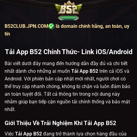
Bỏ
qua
nội
B52CLUB.JPN.COM
là domain chính hãng, an toàn, uy
dung
tín
Tải App B52 Chính Thức- Link iOS/Android
Bài viết dưới đây mang đến hướng dẫn đầy đủ và chi tiết
nhất dành cho những ai muốn
Tải App
B52
trên cả iOS và
Android. Với phiên bản cập nhật mới nhất, người chơi có
thể truy cập nhanh chóng, không bị chặn và luôn đảm bảo
an toàn tuyệt đối. Tất cả thông tin trong nội dung này
nhằm giúp bạn tiếp cận nguồn tải chính thống và bảo mật
nhất.
Giới Thiệu Về Trải Nghiệm Khi Tải App B52
Việc
Tải App
B52
đang trở thành lựa chọn hàng đầu của