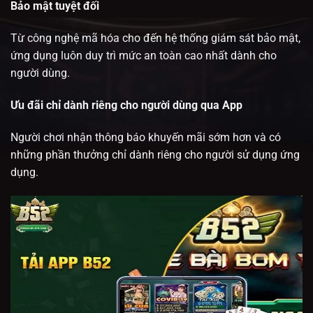
Bảo mật tuyệt đối
Từ công nghệ mã hóa cho đến hệ thống giám sát bảo mật,
ứng dụng luôn duy trì mức an toàn cao nhất dành cho
người dùng.
Ưu đãi chỉ dành riêng cho người dùng qua App
Người chơi nhận thông báo khuyến mãi sớm hơn và có
những phần thưởng chỉ dành riêng cho người sử dụng ứng
dụng.