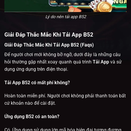
Lý do nên tải app B52
Giải Đáp Thắc Mắc Khi Tải App B52
Giải Đáp Thắc Mắc Khi Tải App B52 (Faqs)
Để người chơi mới không bỡ ngỡ, dưới đây là những câu
hỏi thường gặp nhất xoay quanh quá trình
Tải App
và sử
dụng ứng dụng trên điện thoại.
Tải App B52 có mất phí không?
Hoàn toàn miễn phí. Người chơi không phải thanh toán bất
cứ khoản nào để cài đặt.
Ứng dụng B52 có an toàn?
Có. Ứng dụng sử dụng lớp mã hóa hiện đại tương đương