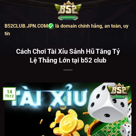
Bỏ
qua
nội
B52CLUB.JPN.COM
là domain chính hãng, an toàn, uy
dung
tín
Cách Chơi Tài Xỉu Sảnh Hũ Tăng Tỷ
Lệ Thắng Lớn tại b52 club
14
Th12