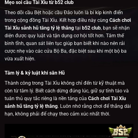
Mẹo soi cầu Tài Xỉu từ b52 club
Theo dõi cầu Bệt hoặc cầu Đảo luôn là bí kíp kinh điển
trong cộng đồng Tài Xỉu. Kết hợp điều này cùng
Cách chơi
Tài Xỉu sảnh hũ tăng tỷ lệ thắng
tại
b52 club
, bạn sẽ nhận
diện được quy luật và tận dụng cơ hội tốt hơn. Tâm thế
bình tĩnh, quan sát liên tục giúp bạn biết khi nào nên rải
cược nhẹ vào các cửa Bộ Ba, đặc biệt sau khi một bộ ba
vừa xuất hiện.
Tâm lý & kỷ luật khi săn Hũ
Thành công trong Tài Xỉu không chỉ đến từ kỹ thuật mà
còn từ tâm lý. Biết cách dừng đúng lúc, giữ sự tỉnh táo và
tuân thủ quy tắc riêng là nền tảng của
Cách chơi Tài Xỉu
sảnh hũ tăng tỷ lệ thắng
. Luôn nhớ rằng chơi để thắng dài
hạn, không phải để chạy theo cảm xúc nhất thời.