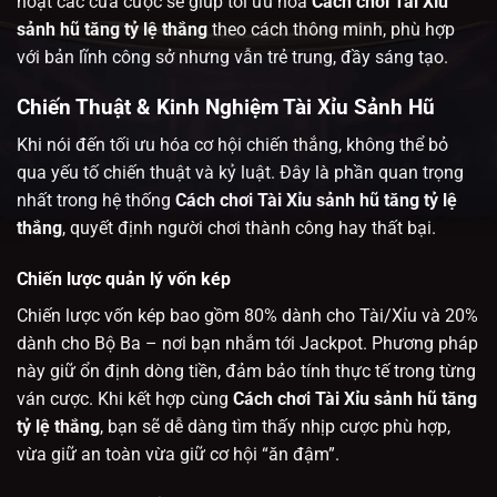
hoạt các cửa cược sẽ giúp tối ưu hóa
Cách chơi Tài Xỉu
sảnh hũ tăng tỷ lệ thắng
theo cách thông minh, phù hợp
với bản lĩnh công sở nhưng vẫn trẻ trung, đầy sáng tạo.
Chiến Thuật & Kinh Nghiệm Tài Xỉu Sảnh Hũ
Khi nói đến tối ưu hóa cơ hội chiến thắng, không thể bỏ
qua yếu tố chiến thuật và kỷ luật. Đây là phần quan trọng
nhất trong hệ thống
Cách chơi Tài Xỉu sảnh hũ tăng tỷ lệ
thắng
, quyết định người chơi thành công hay thất bại.
Chiến lược quản lý vốn kép
Chiến lược vốn kép bao gồm 80% dành cho Tài/Xỉu và 20%
dành cho Bộ Ba – nơi bạn nhắm tới Jackpot. Phương pháp
này giữ ổn định dòng tiền, đảm bảo tính thực tế trong từng
ván cược. Khi kết hợp cùng
Cách chơi Tài Xỉu sảnh hũ tăng
tỷ lệ thắng
, bạn sẽ dễ dàng tìm thấy nhịp cược phù hợp,
vừa giữ an toàn vừa giữ cơ hội “ăn đậm”.