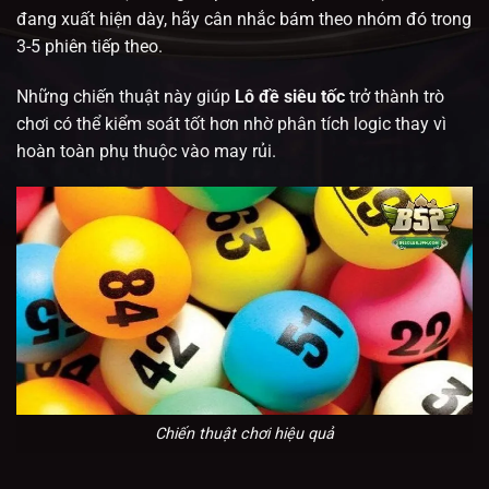
đang xuất hiện dày, hãy cân nhắc bám theo nhóm đó trong
3-5 phiên tiếp theo.
Những chiến thuật này giúp
Lô đề siêu tốc
trở thành trò
chơi có thể kiểm soát tốt hơn nhờ phân tích logic thay vì
hoàn toàn phụ thuộc vào may rủi.
Chiến thuật chơi hiệu quả