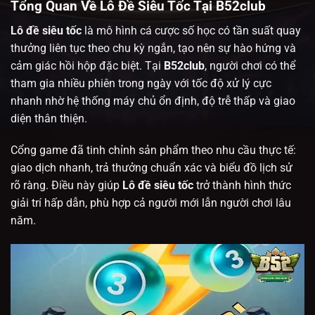
Tổng Quan Về Lô Đề Siêu Tốc Tại B52club
Lô đề siêu tốc
là mô hình cá cược số học có tần suất quay
thưởng liên tục theo chu kỳ ngắn, tạo nên sự hào hứng và
cảm giác hồi hộp đặc biệt. Tại
B52club
, người chơi có thể
tham gia nhiều phiên trong ngày với tốc độ xử lý cực
nhanh nhờ hệ thống máy chủ ổn định, độ trễ thấp và giao
diện thân thiện.
Cổng game đã tinh chỉnh sản phẩm theo nhu cầu thực tế:
giao dịch nhanh, trả thưởng chuẩn xác và biểu đồ lịch sử
rõ ràng. Điều này giúp
Lô đề siêu tốc
trở thành hình thức
giải trí hấp dẫn, phù hợp cả người mới lẫn người chơi lâu
năm.