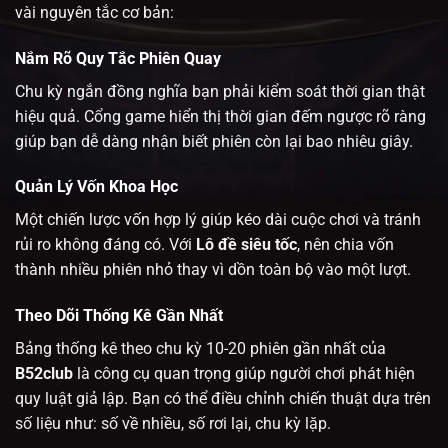
vài nguyên tắc cơ bản:
Nắm Rõ Quy Tắc Phiên Quay
Chu kỳ ngắn đồng nghĩa bạn phải kiểm soát thời gian thật
hiệu quả. Cổng game hiển thị thời gian đếm ngược rõ ràng
giúp bạn dễ dàng nhận biết phiên còn lại bao nhiêu giây.
Quản Lý Vốn Khoa Học
Một chiến lược vốn hợp lý giúp kéo dài cuộc chơi và tránh
rủi ro không đáng có. Với
Lô đề siêu tốc
, nên chia vốn
thành nhiều phiên nhỏ thay vì dồn toàn bộ vào một lượt.
Theo Dõi Thống Kê Gần Nhất
Bảng thống kê theo chu kỳ 10-20 phiên gần nhất của
B52club
là công cụ quan trọng giúp người chơi phát hiện
quy luật giả lập. Bạn có thể điều chỉnh chiến thuật dựa trên
số liệu như: số về nhiều, số rơi lại, chu kỳ lặp.