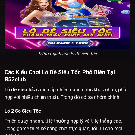
Điểm mạnh của lô đề siêu tốc
Các Kiểu Chơi Lô Đề Siêu Tốc Phổ Biến Tại
B52club
Lô đề siêu tốc
cung cấp nhiều dạng cược khác nhau, phù
hợp với nhiều chiến thuật. Trong đó có ba nhóm chính:
Lô 2 Số Siêu Tốc
Phiên quay nhanh, tỉ lệ thưởng hợp lý và tỉ lệ thắng cao.
Cổng game thiết kế bảng chơi trực quan, tối ưu cho mọi