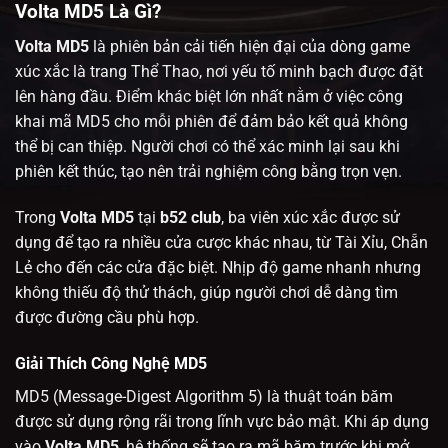
Volta MD5 Là Gì?
Volta MD5
là phiên bản cải tiến hiện đại của dòng game
xúc xắc là trang
Thể Thao
, nơi yếu tố minh bạch được đặt
lên hàng đầu. Điểm khác biệt lớn nhất nằm ở việc công
khai mã MD5 cho mỗi phiên để đảm bảo kết quả không
thể bị can thiệp. Người chơi có thể xác minh lại sau khi
phiên kết thúc, tạo nên trải nghiệm công bằng trọn vẹn.
Trong
Volta MD5
tại
b52 club
, ba viên xúc xắc được sử
dụng để tạo ra nhiều cửa cược khác nhau, từ Tài Xỉu, Chẵn
Lẻ cho đến các cửa đặc biệt. Nhịp độ game nhanh nhưng
không thiếu độ thử thách, giúp người chơi dễ dàng tìm
được đường cầu phù hợp.
Giải Thích Công Nghệ MD5
MD5 (Message-Digest Algorithm 5) là thuật toán băm
được sử dụng rộng rãi trong lĩnh vực bảo mật. Khi áp dụng
vào
Volta MD5
, hệ thống sẽ tạo ra mã băm trước khi mở