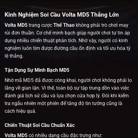
Kinh Nghiệm Soi Cầu Volta MD5 Thắng Lớn
Volta MD5
trang cược
Thể Thao
không phải trò chơi may
rủi đơn thuần. Cơ chế minh bạch giúp người chơi tự tin áp
dụng nhiều chiến thuật phân tích. Nhờ vậy, người có kinh
nghiệm luôn tìm được đường cầu ổn định và tối ưu hóa tỷ
lệ thắng.
Tận Dụng Sự Minh Bạch MD5
Nhờ mã MD5 đã được công khai, người chơi không phải lo
lắng về gian lận. Vì thế, toàn bộ sự tập trung dồn vào việc
đánh giá lịch sử cầu và lựa chọn cửa hợp lý. Đôi khi kiểm
tra ngẫu nhiên một phiên để tăng độ tin tưởng cũng là
cách hiệu quả.
Chiến Thuật Soi Cầu Chuẩn Xác
Volta MD5
có nhiều dạng cầu đặc trưng như: