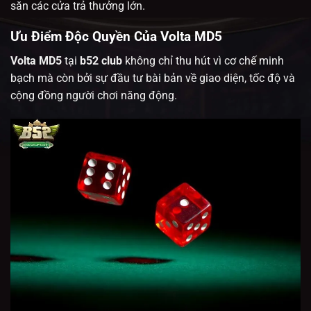
săn các cửa trả thưởng lớn.
Ưu Điểm Độc Quyền Của Volta MD5
Volta MD5
tại
b52 club
không chỉ thu hút vì cơ chế minh
bạch mà còn bởi sự đầu tư bài bản về giao diện, tốc độ và
cộng đồng người chơi năng động.