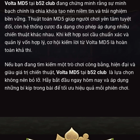
Volta MD5
tại
b52 club
đang chứng minh rằng sự minh
bạch chính là chìa khóa tạo nên niềm tin và trải nghiệm
bền vững. Thuật toán MD5 giúp người chơi yên tâm tuyệt
đối, còn hệ thống cược đa dạng cho phép áp dụng nhiều
chiến thuật khác nhau. Khi kết hợp soi cầu chuẩn xác và
quản lý vốn hợp lý, cơ hội kiếm lời từ Volta MD5 là hoàn
toàn khả thi.
Nếu bạn đang tìm kiếm một trò chơi công bằng, hiện đại và
giàu giá trị chiến thuật,
Volta MD5
tại
b52 club
là lựa chọn
không nên bỏ lỡ. Hãy bắt đầu ngay hôm nay và áp dụng
những bí kíp trong bài để tối ưu hiệu quả mỗi phiên chơi.