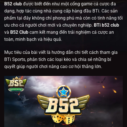
B52 club
được biết đến như một cổng game cá cược đa
dạng, hợp tác cùng nhà cung cấp hàng đầu BTi. Các sản
phẩm tại đây không chỉ phong phú mà còn có tính năng tối
ưu cho cả người chơi mới và chuyên nghiệp.
BTi b52 club
và
B52 Club
cam kết mang đến trải nghiệm cá cược an
toàn, minh bạch và hiệu quả.
Mục tiêu của bài viết là hướng dẫn chi tiết cách tham gia
BTi Sports, phân tích các loại kèo và chia sẻ những bí
quyết giúp người chơi nâng cao cơ hội thắng lớn.