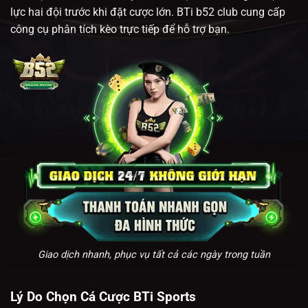
lực hai đội trước khi đặt cược lớn. BTi b52 club cung cấp
công cụ phân tích kèo trực tiếp để hỗ trợ bạn.
Giao dịch nhanh, phục vụ tất cả các ngày trong tuần
Lý Do Chọn Cá Cược BTi Sports