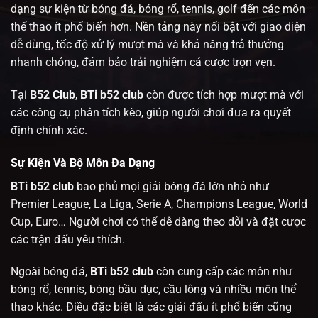
dạng sự kiện từ bóng đá, bóng rổ, tennis, golf đến các môn
thể thao ít phổ biến hơn. Nền tảng này nổi bật với giao diện
dễ dùng, tốc độ xử lý mượt mà và khả năng trả thưởng
nhanh chóng, đảm bảo trải nghiệm cá cược trọn vẹn.
Tại
B52 Club
,
BTi b52 club
còn được tích hợp mượt mà với
các công cụ phân tích kèo, giúp người chơi đưa ra quyết
định chính xác.
Sự Kiện Và Bộ Môn Đa Dạng
BTi b52 club
bao phủ mọi giải bóng đá lớn nhỏ như
Premier League, La Liga, Serie A, Champions League, World
Cup, Euro… Người chơi có thể dễ dàng theo dõi và đặt cược
các trận đấu yêu thích.
Ngoài bóng đá,
BTi b52 club
còn cung cấp các môn như
bóng rổ, tennis, bóng bầu dục, cầu lông và nhiều môn thể
thao khác. Điều đặc biệt là các giải đấu ít phổ biến cũng