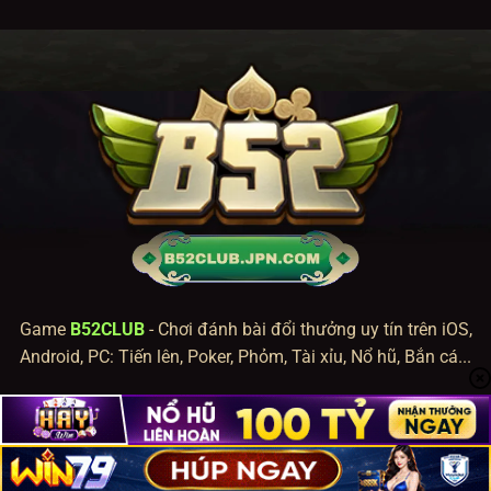
Game
B52CLUB
- Chơi đánh bài đổi thưởng uy tín trên iOS,
Android, PC: Tiến lên, Poker, Phỏm, Tài xỉu, Nổ hũ, Bắn cá...
©2023 - B52 Game Bài Bom Tấn | Tất Cả Các Quyền Được Bảo Lưu