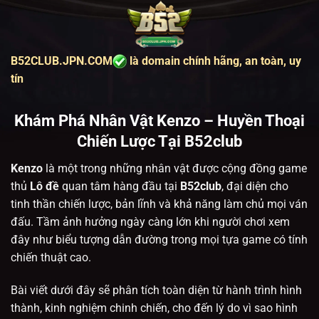
Bỏ
qua
nội
B52CLUB.JPN.COM
là domain chính hãng, an toàn, uy
dung
tín
Khám Phá Nhân Vật Kenzo – Huyền Thoại
Chiến Lược Tại B52club
Kenzo
là một trong những nhân vật được cộng đồng game
thủ
Lô đề
quan tâm hàng đầu tại
B52club
, đại diện cho
tinh thần chiến lược, bản lĩnh và khả năng làm chủ mọi ván
đấu. Tầm ảnh hưởng
ngày càng lớn khi người chơi xem
đây như biểu tượng dẫn đường trong mọi tựa game có tính
chiến thuật cao.
Bài viết dưới đây sẽ phân tích toàn diện
từ hành trình hình
thành, kinh nghiệm chinh chiến, cho đến lý do vì sao hình