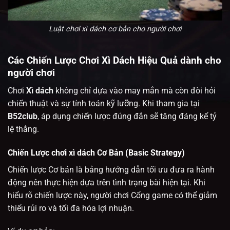
Luật chơi xì dách cơ bản cho người chơi
Các Chiến Lược Chơi Xì Dách Hiệu Quả dành cho
người chơi
Chơi
Xì dách
không chỉ dựa vào may mắn mà còn đòi hỏi
chiến thuật và sự tính toán kỹ lưỡng. Khi tham gia tại
B52club
, áp dụng chiến lược đúng đắn sẽ tăng đáng kể tỷ
lệ thắng.
Chiến Lược chơi xì dách Cơ Bản (Basic Strategy)
Chiến lược Cơ bản là bảng hướng dẫn tối ưu đưa ra hành
động nên thực hiện dựa trên tình trạng bài hiện tại. Khi
hiểu rõ chiến lược này, người chơi Cổng game có thể giảm
thiểu rủi ro và tối đa hóa lợi nhuận.