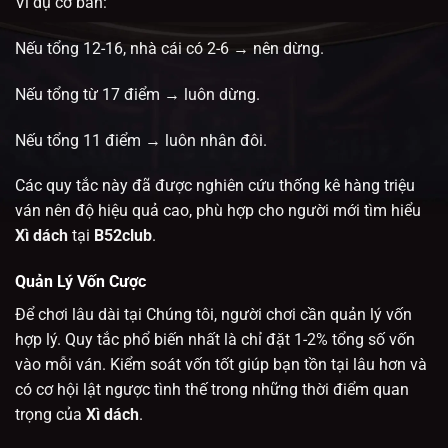
Ví dụ cơ bản:
Nếu tổng 12-16, nhà cái có 2-6 → nên dừng.
Nếu tổng từ 17 điểm → luôn dừng.
Nếu tổng 11 điểm → luôn nhân đôi.
Các quy tắc này đã được nghiên cứu thống kê hàng triệu
ván nên độ hiệu quả cao, phù hợp cho người mới tìm hiểu
Xì dách
tại
B52club
.
Quản Lý Vốn Cược
Để chơi lâu dài tại Chúng tôi, người chơi cần quản lý vốn
hợp lý. Quy tắc phổ biến nhất là chỉ đặt 1-2% tổng số vốn
vào mỗi ván. Kiểm soát vốn tốt giúp bạn tồn tại lâu hơn và
có cơ hội lật ngược tình thế trong những thời điểm quan
trọng của
Xì dách
.