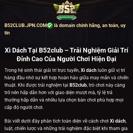
Bỏ
qua
nội
B52CLUB.JPN.COM
là domain chính hãng, an toàn, uy
dung
tín
Xì Dách Tại B52club – Trải Nghiệm Giải Trí
Đỉnh Cao Của Người Chơi Hiện Đại
Trong hệ sinh thái giải trí trực tuyến,
Xì dách
luôn giữ vị trí
hàng đầu nhờ sự kết hợp hoàn hảo giữa may mắn và chiến
thuật. Khi được trải nghiệm tại
B52club
, trò chơi này càng
trở nên hấp dẫn hơn với giao diện mượt mà, tỷ lệ trả
thưởng hấp dẫn và nhiều lựa chọn bàn chơi phù hợp mọi
cấp độ người chơi.
Bài viết dưới đây phân tích toàn diện về cách chơi
Xì dách
,
luật, chiến lược và những trải nghiệm đặc biệt khi tham gia