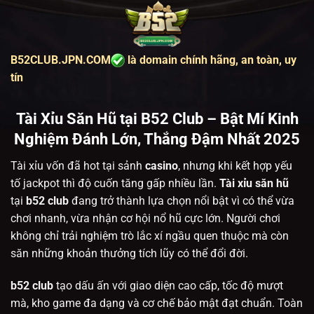
Bỏ
qua
nội
B52CLUB.JPN.COM
là domain chính hãng, an toàn, uy
dung
tín
Tài Xỉu Săn Hũ tại B52 Club – Bật Mí Kinh
Nghiệm Đánh Lớn, Thắng Đậm Nhất 2025
Tài xỉu vốn đã hot tại sảnh
casino
, nhưng khi kết hợp yếu
tố jackpot thì độ cuốn tăng gấp nhiều lần.
Tài xỉu săn hũ
tại
b52 club
đang trở thành lựa chọn nổi bật vì có thể vừa
chơi nhanh, vừa nhận cơ hội nổ hũ cực lớn. Người chơi
không chỉ trải nghiệm trò lắc xí ngầu quen thuộc mà còn
săn những khoản thưởng tích lũy có thể đổi đời.
b52 club
tạo dấu ấn với giao diện cao cấp, tốc độ mượt
mà, kho game đa dạng và cơ chế bảo mật đạt chuẩn. Toàn