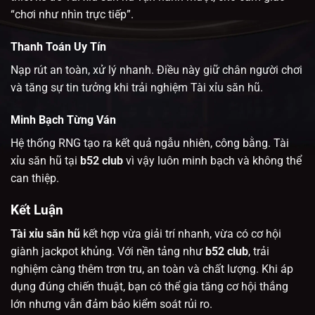
“chơi như nhìn trực tiếp”.
Thanh Toán Uy Tín
Nạp rút an toàn, xử lý nhanh. Điều này giữ chân người chơi
và tăng sự tin tưởng khi trải nghiệm Tài xỉu săn hũ.
Minh Bạch Từng Ván
Hệ thống RNG tạo ra kết quả ngẫu nhiên, công bằng. Tài
xỉu săn hũ tại
b52 club
vì vậy luôn minh bạch và không thể
can thiệp.
Kết Luận
Tài xỉu săn hũ
kết hợp vừa giải trí nhanh, vừa có cơ hội
giành jackpot khủng. Với nền tảng như
b52 club
, trải
nghiệm càng thêm trơn tru, an toàn và chất lượng. Khi áp
dụng đúng chiến thuật, bạn có thể gia tăng cơ hội thắng
lớn nhưng vẫn đảm bảo kiểm soát rủi ro.