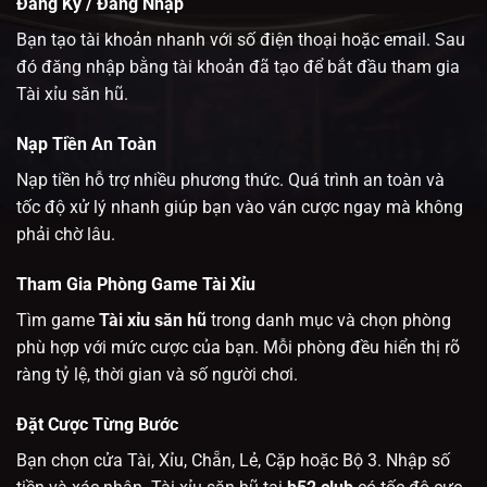
Đăng Ký / Đăng Nhập
Bạn tạo tài khoản nhanh với số điện thoại hoặc email. Sau
đó đăng nhập bằng tài khoản đã tạo để bắt đầu tham gia
Tài xỉu săn hũ.
Nạp Tiền An Toàn
Nạp tiền hỗ trợ nhiều phương thức. Quá trình an toàn và
tốc độ xử lý nhanh giúp bạn vào ván cược ngay mà không
phải chờ lâu.
Tham Gia Phòng Game Tài Xỉu
Tìm game
Tài xỉu săn hũ
trong danh mục và chọn phòng
phù hợp với mức cược của bạn. Mỗi phòng đều hiển thị rõ
ràng tỷ lệ, thời gian và số người chơi.
Đặt Cược Từng Bước
Bạn chọn cửa Tài, Xỉu, Chẵn, Lẻ, Cặp hoặc Bộ 3. Nhập số