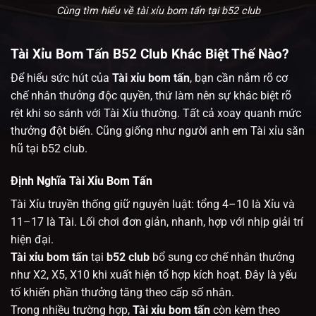
Cùng tìm hiểu về tài xỉu bom tấn tại b52 club
Tài Xỉu Bom Tấn B52 Club Khác Biệt Thế Nào?
Để hiểu sức hút của
Tài xỉu bom tấn
, bạn cần nắm rõ cơ
chế nhân thưởng độc quyền, thứ làm nên sự khác biệt rõ
rệt khi so sánh với Tài Xỉu thường. Tất cả xoay quanh mức
thưởng đột biến. Cũng giống như người anh em
Tài xỉu săn
hũ
tại b52 club.
Định Nghĩa Tài Xỉu Bom Tấn
Tài Xỉu truyền thống giữ nguyên luật: tổng 4–10 là Xỉu và
11–17 là Tài. Lối chơi đơn giản, nhanh, hợp với nhịp giải trí
hiện đại.
Tài xỉu bom tấn
tại
b52 club
bổ sung cơ chế nhân thưởng
như X2, X5, X10 khi xuất hiện tổ hợp kích hoạt. Đây là yếu
tố khiến phần thưởng tăng theo cấp số nhân.
Trong nhiều trường hợp,
Tài xỉu bom tấn
còn kèm theo