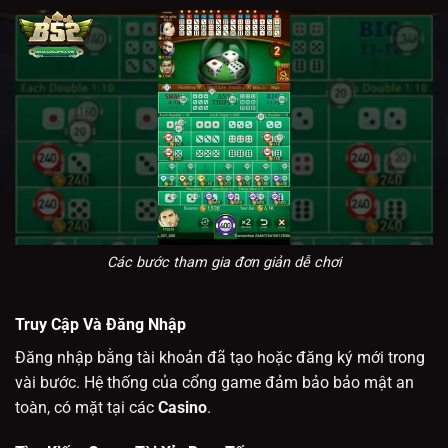
Các bước tham gia đơn giản dễ chơi
Truy Cập Và Đăng Nhập
Đăng nhập bằng tài khoản đã tạo hoặc đăng ký mới trong
vài bước. Hệ thống của cổng game đảm bảo bảo mật an
toàn, có mặt tại các
Casino
.