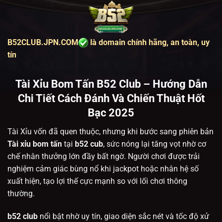
Bỏ
qua
nội
B52CLUB.JPN.COM
là domain chính hãng, an toàn, uy
dung
tín
Tài Xỉu Bom Tấn B52 Club – Hướng Dẫn
Chi Tiết Cách Đánh Và Chiến Thuật Hốt
Bạc 2025
Tài Xỉu vốn đã quen thuộc, nhưng khi bước sang phiên bản
Tài xỉu bom tấn
tại
b52 cub
, sức nóng lại tăng vọt nhờ cơ
chế nhân thưởng lớn đầy bất ngờ. Người chơi được trải
nghiệm cảm giác bùng nổ khi jackpot hoặc nhân hệ số
xuất hiện, tạo lợi thế cực mạnh so với lối chơi thông
thường.
b52 club
nổi bật nhờ uy tín, giao diện sắc nét và tốc độ xử