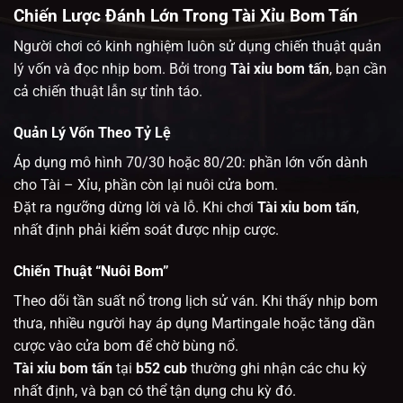
Chiến Lược Đánh Lớn Trong Tài Xỉu Bom Tấn
Người chơi có kinh nghiệm luôn sử dụng chiến thuật quản
lý vốn và đọc nhịp bom. Bởi trong
Tài xỉu bom tấn
, bạn cần
cả chiến thuật lẫn sự tỉnh táo.
Quản Lý Vốn Theo Tỷ Lệ
Áp dụng mô hình 70/30 hoặc 80/20: phần lớn vốn dành
cho Tài – Xỉu, phần còn lại nuôi cửa bom.
Đặt ra ngưỡng dừng lời và lỗ. Khi chơi
Tài xỉu bom tấn
,
nhất định phải kiểm soát được nhịp cược.
Chiến Thuật “Nuôi Bom”
Theo dõi tần suất nổ trong lịch sử ván. Khi thấy nhịp bom
thưa, nhiều người hay áp dụng Martingale hoặc tăng dần
cược vào cửa bom để chờ bùng nổ.
Tài xỉu bom tấn
tại
b52 cub
thường ghi nhận các chu kỳ
nhất định, và bạn có thể tận dụng chu kỳ đó.